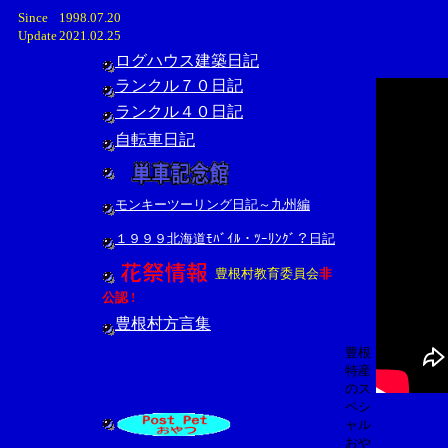
Since
1998.07.20
Update
2021.02.25
ログハウス建築日記
ランクル７０日記
ランクル４０日記
自転車日記
モンキーツーリング日記～九州編
１９９９北海道ﾓﾊﾞｲﾙ・ﾂｰﾘﾝｸﾞ？日記
豊根村教育委員会
非
公認 !
豊根村方言集
豊根
特産
のス
ペシ
ャル
おや